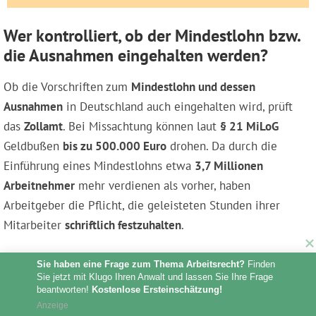
Wer kontrolliert, ob der Mindestlohn bzw.
die Ausnahmen eingehalten werden?
Ob die Vorschriften zum
Mindestlohn und dessen
Ausnahmen
in Deutschland auch eingehalten wird, prüft
das
Zollamt
. Bei Missachtung können laut
§ 21 MiLoG
Geldbußen
bis zu 500.000 Euro
drohen. Da durch die
Einführung eines Mindestlohns etwa
3,7 Millionen
Arbeitnehmer
mehr verdienen als vorher, haben
Arbeitgeber die Pflicht, die geleisteten Stunden ihrer
Mitarbeiter
schriftlich festzuhalten
.
Halten Arbeitgeber sich nicht an diese Vorschrift, können
Sie haben eine Frage zum Thema Arbeitsrecht?
 Finden 
Sie jetzt mit Klugo Ihren Anwalt und lassen Sie Ihre Frage 
sie belangt werden. Das Gleiche gilt, wenn sie sich
beantworten! 
Kostenlose Ersteinschätzung!
schlichtweg
weigern, ihren Arbeitnehmern den Mindestlohn
Anzeige