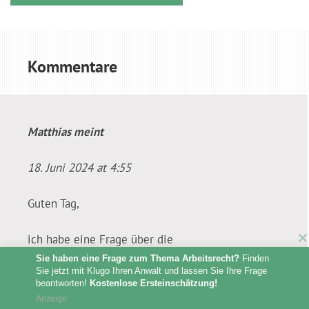
Kommentare
Matthias
meint
18. Juni 2024 at 4:55
Guten Tag,
ich habe eine Frage über die
Sozialversicherungen bei Schwerbehinderten die
Sie haben eine Frage zum Thema Arbeitsrecht?
 Finden 
Sie jetzt mit Klugo Ihren Anwalt und lassen Sie Ihre Frage 
in Werkstätten arbeiten. Sie bekommen
beantworten! 
Kostenlose Ersteinschätzung!
wesentlich weniger als den Mindestlohn, sind
Anzeige