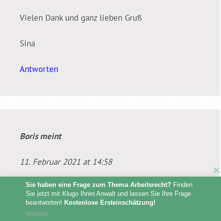
Vielen Dank und ganz lieben Gruß
Sina
Antworten
Boris
meint
11. Februar 2021 at 14:58
Sie haben eine Frage zum Thema Arbeitsrecht?
 Finden 
Hallo,
Sie jetzt mit Klugo Ihren Anwalt und lassen Sie Ihre Frage 
beantworten! 
Kostenlose Ersteinschätzung!
Ich hätte eine Frage. Und zwar bin ich aktuell in
Anzeige