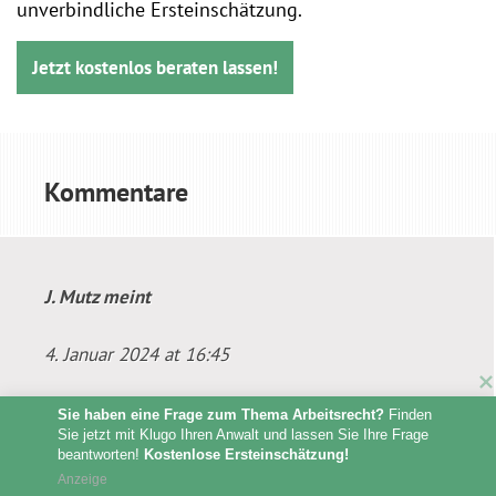
unverbindliche Ersteinschätzung.
Jetzt kostenlos beraten lassen!
Kommentare
J. Mutz
meint
4. Januar 2024 at 16:45
Wann kapiert das Deutsche Volk endlich das die
Sie haben eine Frage zum Thema Arbeitsrecht?
 Finden 
Sie jetzt mit Klugo Ihren Anwalt und lassen Sie Ihre Frage 
GEWRKSCHAFTEN unser ALLER untergang sind es
beantworten! 
Kostenlose Ersteinschätzung!
wird immer am falschen ENDE gestreikt , es wird
Anzeige