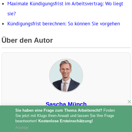
Maximale Kündigungsfrist im Arbeitsvertrag: Wo liegt
sie?
Kündigungsfrist berechnen: So können Sie vorgehen
Über den Autor
Sascha Münch
Sie haben eine Frage zum Thema Arbeitsrecht?
 Finden 
Sascha Münch ist Rechtsanwalt für Verbraucher-,
Sie jetzt mit Klugo Ihren Anwalt und lassen Sie Ihre Frage 
beantworten! 
Kostenlose Ersteinschätzung!
Schadens- und Wirtschaftsrecht und außerdem Notar a. D.
Anzeige
Er studierte an der Universität Bremen und absolvierte