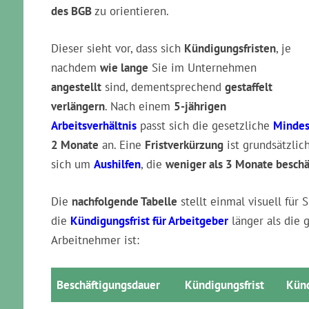
des BGB
zu orientieren.
Dieser sieht vor, dass sich
Kündigungsfristen
, je
nachdem
wie lange
Sie im Unternehmen
angestellt
sind, dementsprechend
gestaffelt
verlängern
. Nach einem
5-jährigen
Arbeitsverhältnis
passt sich die gesetzliche
Mindes
2 Monate
an. Eine
Fristverkürzung
ist grundsätzlic
sich um
Aushilfen
, die
weniger als 3 Monate beschä
Die
nachfolgende Tabelle
stellt einmal visuell für 
die
Kündigungsfrist für Arbeitgeber
länger als die 
Arbeitnehmer ist:
Beschäfti­gungs­dauer
Kündi­gungs­frist
Künd