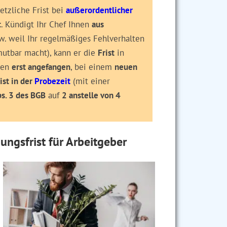
tzliche Frist bei
außerordentlicher
t
. Kündigt Ihr Chef Ihnen
aus
w. weil Ihr regelmäßiges Fehlverhalten
mutbar macht), kann er die
Frist
in
gen
erst angefangen
, bei einem
neuen
ist in der
Probezeit
(mit einer
s. 3 des BGB
auf
2 anstelle von 4
ungsfrist für Arbeitgeber