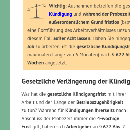
Wichtig:
Ausnahmen betreffen die gese
Kündigung
und
während der Probezei
außerordentlichem Grund fristlos
(bsp
eine Fortführung des Arbeitsverhältnisses unzu
diesem Fall
außer Acht lassen
. Haben Sie hinge
Job
zu arbeiten, ist die
gesetzliche Kündigungsfr
maximalen Länge von 6 Monaten) nach
§ 622 Ab
Wochen
angesetzt.
Gesetzliche Verlängerung der Kündig
Was hat die
gesetzliche Kündigungsfrist
mit Ihrer
Arbeit und der Länge der
Betriebszugehörigkeit
zu tun? Während für
Kündigungen Ihrerseits
nach
Abschluss der Probezeit immer die
4-wöchige
Frist
gilt, haben sich
Arbeitgeber
an
§ 622 Abs. 2