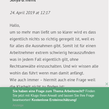
Sonya G.
meint
24. April 2019 at 12:17
Hallo,
um so mehr man ließt um so klarer wird es dass
eigentlich nichts so richtig geregelt ist, weil es
für alles die Ausnahmen gibt. Somit ist für einen
Arbeitnehmer extrem schwierig herauszufinden
was in jedem Fall eigentlich gilt, ohne
Rechtsanwälte einzuschalten. Und wir wissen alle
wohin das führt wenn man damit anfängt.
Wie auch immer – hiermit auch eine Frage weil
die Klarheit nicht zu finden ist:
Sie haben eine Frage zum Thema Arbeitsrecht?
 Finden 
Als Helfer HSK bei Meister – Handwerksbetrieb
Sie jetzt mit Klugo Ihren Anwalt und lassen Sie Ihre Frage 
im Bereich Heizung, Lüftung, Sanitär beschäftigt.
beantworten! 
Kostenlose Ersteinschätzung!
Anzeige
Im Dienstvertrag ist nicht ersichtlich ob und