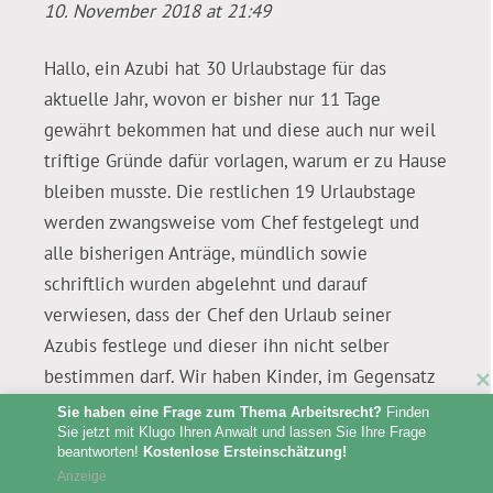
10. November 2018 at 21:49
Hallo, ein Azubi hat 30 Urlaubstage für das
aktuelle Jahr, wovon er bisher nur 11 Tage
gewährt bekommen hat und diese auch nur weil
triftige Gründe dafür vorlagen, warum er zu Hause
bleiben musste. Die restlichen 19 Urlaubstage
werden zwangsweise vom Chef festgelegt und
alle bisherigen Anträge, mündlich sowie
schriftlich wurden abgelehnt und darauf
verwiesen, dass der Chef den Urlaub seiner
Azubis festlege und dieser ihn nicht selber
bestimmen darf. Wir haben Kinder, im Gegensatz
zu den restlichen Kollegen und die Urlaube
Sie haben eine Frage zum Thema Arbeitsrecht?
 Finden 
Sie jetzt mit Klugo Ihren Anwalt und lassen Sie Ihre Frage 
werden mit Begründungen wie „zu der Zeit ist
beantworten! 
Kostenlose Ersteinschätzung!
Azubi x aber nicht da“ oder „du hast Schule und
Anzeige