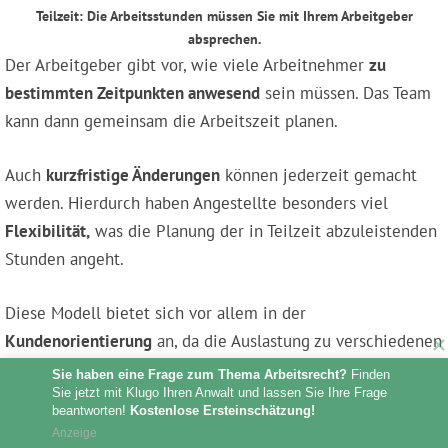
Teilzeit: Die Arbeitsstunden müssen Sie mit Ihrem Arbeitgeber
absprechen.
Der Arbeitgeber gibt vor, wie viele Arbeitnehmer
zu
bestimmten Zeitpunkten anwesend
sein müssen. Das Team
kann dann gemeinsam die Arbeitszeit planen.
Auch
kurzfristige Änderungen
können jederzeit gemacht
werden. Hierdurch haben Angestellte besonders viel
Flexibilität,
was die Planung der in Teilzeit abzuleistenden
Stunden angeht.
Diese Modell bietet sich vor allem in der
Kundenorientierung
an, da die Auslastung zu verschiedenen
Zeiten unterschiedlich hoch sein kann. Damit alle
Sie haben eine Frage zum Thema Arbeitsrecht?
 Finden 
Sie jetzt mit Klugo Ihren Anwalt und lassen Sie Ihre Frage 
Mitarbeiter ausgelastet sind, bietet sich die
flexible
beantworten! 
Kostenlose Ersteinschätzung!
Einteilung
der
Arbeitszeiten
sehr gut an. Zudem kann so
Anzeige