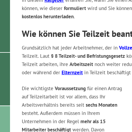
In diesem
Ratgeber
erfahren Sie, wann Sie einen An
können, wie dieser
formuliert
wird und Sie können s
kostenlos herunterladen
.
Wie können Sie Teilzeit bean
Grundsätzlich hat jeder Arbeitnehmer, der in
Vollze
Teilzeit. Laut
§ 8 Teilzeit- und Befristungsgesetz
kön
Teilzeit arbeiten, ihre
Arbeitszeit
noch weiter redu
oder während der
Elternzeit
in Teilzeit beschäftig
Die wichtigste
Voraussetzung
für einen Antrag
auf Teilzeitarbeit ist vor allem, dass Ihr
Arbeitsverhältnis bereits seit
sechs Monaten
besteht. Außerdem müssen in Ihrem
Unternehmen in der Regel
mehr als 15
Mitarbeiter beschäftigt
werden. Davon