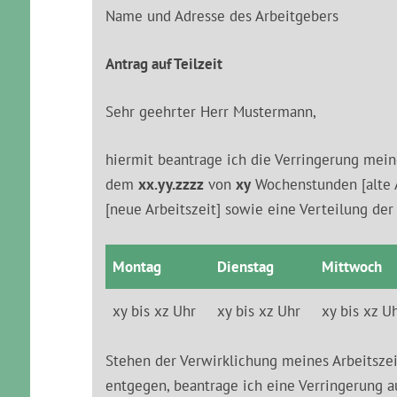
Name und Adresse des Arbeitgebers
Antrag auf Teilzeit
Sehr geehrter Herr Mustermann,
hiermit beantrage ich die Verringerung mein
dem
xx.yy.zzzz
von
xy
Wochenstunden [alte A
[neue Arbeitszeit] sowie eine Verteilung der
Montag
Dienstag
Mittwoch
xy bis xz Uhr
xy bis xz Uhr
xy bis xz U
Stehen der Verwirklichung meines Arbeitsze
entgegen, beantrage ich eine Verringerung 