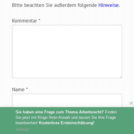
Bitte beachten Sie außerdem folgende
Hinweise
.
Kommentar
*
Name
*
Sie haben eine Frage zum Thema Arbeitsrecht?
 Finden 
Sie jetzt mit Klugo Ihren Anwalt und lassen Sie Ihre Frage 
E-Mail-Adresse
*
beantworten! 
Kostenlose Ersteinschätzung!
Anzeige