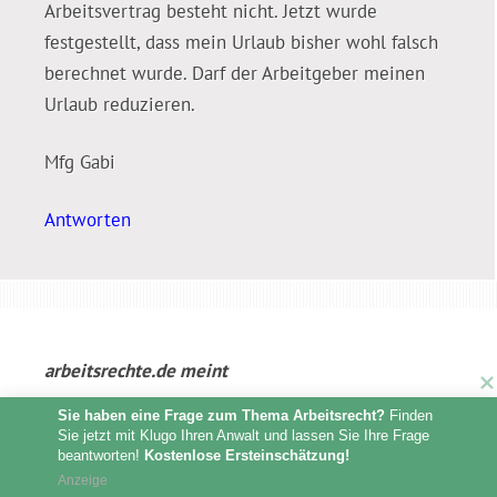
Arbeitsvertrag besteht nicht. Jetzt wurde
festgestellt, dass mein Urlaub bisher wohl falsch
berechnet wurde. Darf der Arbeitgeber meinen
Urlaub reduzieren.
Mfg Gabi
Antworten
arbeitsrechte.de
meint
Sie haben eine Frage zum Thema Arbeitsrecht?
 Finden 
1. März 2018 at 15:44
Sie jetzt mit Klugo Ihren Anwalt und lassen Sie Ihre Frage 
beantworten! 
Kostenlose Ersteinschätzung!
Anzeige
Hallo Gabi,