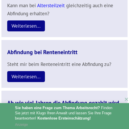
Kann man bei
Altersteilzeit
gleichzeitig auch eine
Abfindung erhalten?
Weiterlesen...
Abfindung bei Renteneintritt
Steht mir beim Renteneintritt eine Abfindung zu?
Weiterlesen...
Ab wie viel Jahren die Abfindung gezahlt wird
Sie haben eine Frage zum Thema Arbeitsrecht?
 Finden 
Sie jetzt mit Klugo Ihren Anwalt und lassen Sie Ihre Frage 
Ab wie viel Jahren der Betriebszugehörigkeit wird
beantworten! 
Kostenlose Ersteinschätzung!
eine Abfindung gezahlt?
Anzeige