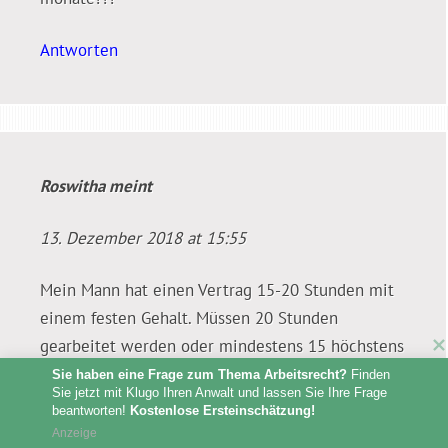
Antworten
Roswitha
meint
13. Dezember 2018 at 15:55
Mein Mann hat einen Vertrag 15-20 Stunden mit
einem festen Gehalt. Müssen 20 Stunden
gearbeitet werden oder mindestens 15 höchstens
20 Stunden bei gleichbleibendem Gehalt? Er
Sie haben eine Frage zum Thema Arbeitsrecht?
 Finden 
Sie jetzt mit Klugo Ihren Anwalt und lassen Sie Ihre Frage 
arbeitet als Hausmeister in einem Hospiz.
beantworten! 
Kostenlose Ersteinschätzung!
Momentan sind nur 5 von 12 Betten belegt und
Anzeige