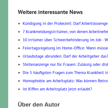
Quellen und weiterführende 
LAG Rheinland-Pfalz, Urteil v. 03.02.2016, Az.
LAG Hessen, Urteil v. 23. 08. 2017, Az.: 6 Sa 1
LAG Rheinland-Pfalz, Urteil v. 19.11.2021; Az.
(
29
Bewertungen, Durchschnitt:
4,07
v
Weitere interessante News
Kündigung in der Probezeit: Darf Arbeitslosenge
7 Krank­meldungsirrtümer, von denen Arbeitneh
10 Irrtümer über Schwerbehinderung im Job - Wi
Feiertagsregelung im Home-Office: Wann müssen
Urlaubstage abrunden: Darf der Arbeitgeber das