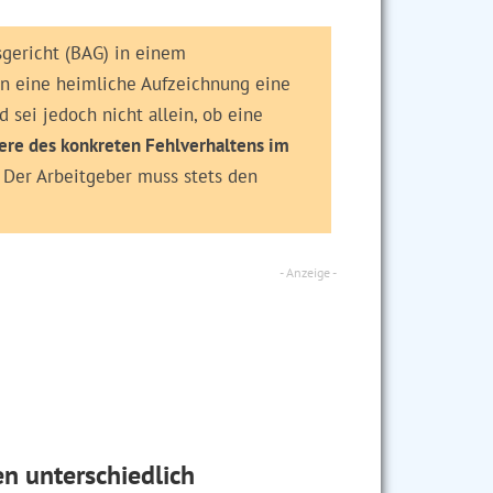
t oder einem Dritten zugänglich
sgericht (BAG) in einem
n eine heimliche Aufzeichnung eine
 sei jedoch nicht allein, ob eine
ere des konkreten Fehlverhaltens im
: Der Arbeitgeber muss stets den
digungen sind unwirksam!
Kündigung.
auf Wirksamkeit // Aufzeigen von