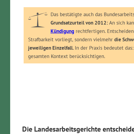
eine so hergestellte Aufnahme gebrauch
macht.
Das bestätigte auch das Bundesarbeit
Grundsatzurteil von 2012:
An sich kan
Kündigung
rechtfertigen. Entscheidend
Strafbarkeit vorliegt, sondern vielmehr
die Schw
jeweiligen Einzelfall.
In der Praxis bedeutet das
gesamten Kontext berücksichtigen.
Kündigung erhalten? Die meisten Kün
Erhalten Sie jetzt Soforthilfe vom Anwalt bei 
Jetzt: Sofortcheck Ihrer Kündigung // Prüfung 