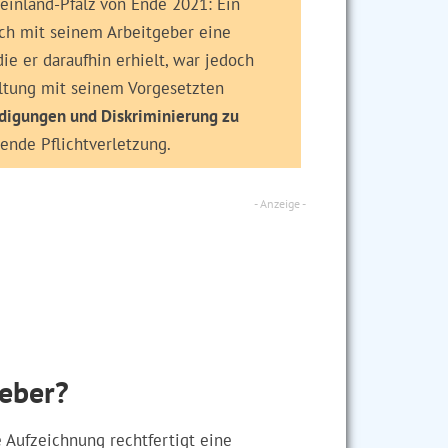
s stillschweigendes Einverständnis
heimliche Aufzeichnung
die Kündigung des
einland-Pfalz von Ende 2021: Ein
ch mit seinem Arbeitgeber eine
e er daraufhin erhielt, war jedoch
ltung mit seinem Vorgesetzten
digungen und Diskriminierung zu
ende Pflichtverletzung.
digungen sind unwirksam!
Kündigung.
auf Wirksamkeit // Aufzeigen von