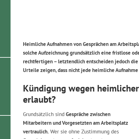
Kündigung erhalten? Die meisten Kün
Erhalten Sie jetzt Soforthilfe vom Anwalt bei 
Jetzt: Sofortcheck Ihrer Kündigung // Prüfung 
Form- & Inhaltsfehlern
Kostenlose Erstberatung
Heimliche Aufnahmen von Gesprächen am Arbeitsplat
solche Aufzeichnung grundsätzlich eine fristlose od
rechtfertigen – letztendlich entscheiden jedoch die
Urteile zeigen, dass nicht jede heimliche Aufnahme
Kündigung wegen heimlicher
erlaubt?
Grundsätzlich sind
Gespräche zwischen