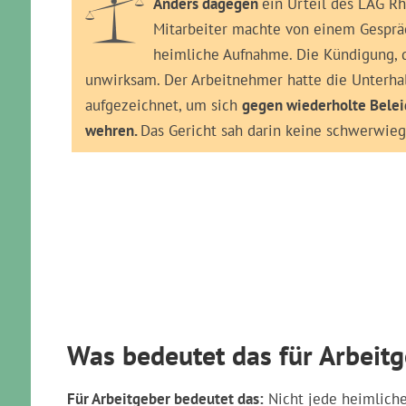
offen auf dem Tisch liegendes Smartphone nicht al
gewertet werden könne. Somit
rechtfertigte die 
Mitarbeiters.
Anders dagegen
ein Urteil des LAG Rh
Mitarbeiter machte von einem Gesprä
heimliche Aufnahme. Die Kündigung, di
unwirksam. Der Arbeitnehmer hatte die Unterha
aufgezeichnet, um sich
gegen wiederholte Belei
wehren.
Das Gericht sah darin keine schwerwieg
Kündigung erhalten? Die meisten Kün
Erhalten Sie jetzt Soforthilfe vom Anwalt bei 
Jetzt: Sofortcheck Ihrer Kündigung // Prüfung 