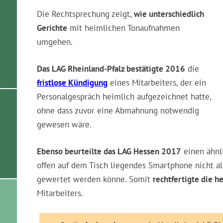
Form- & Inhaltsfehlern
Kostenlose Erstberatung
Die Landesarbeitsgerichte entscheid
Die Rechtsprechung zeigt,
wie unterschiedlich
Gerichte
mit heimlichen Tonaufnahmen
umgehen.
Das LAG Rheinland-Pfalz bestätigte 2016
die
fristlose Kündigung
eines Mitarbeiters, der ein
Personalgespräch heimlich aufgezeichnet hatte,
ohne dass zuvor eine Abmahnung notwendig
gewesen wäre.
Ebenso beurteilte das LAG Hessen 2017
einen ähnli