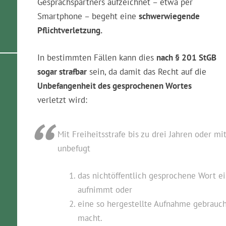
Mitarbeitern und Vorgesetzten am Arbeitsplatz
vertraulich.
Wer sie ohne Zustimmung des
Gesprächspartners aufzeichnet – etwa per
Smartphone – begeht eine
schwerwiegende
Pflichtverletzung.
In bestimmten Fällen kann dies
nach § 201 StGB
sogar strafbar
sein, da damit das Recht auf die
Unbefangenheit des gesprochenen Wortes
verletzt wird:
Mit Freiheitsstrafe bis zu drei Jahren oder mi
unbefugt
das nichtöffentlich gesprochene Wort e
aufnimmt oder