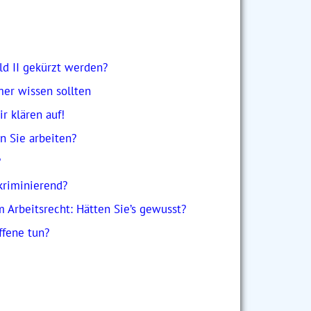
Links
: 7 Sa 220/15
37/17
: 2 Sa 40/21
on 5)
ld II gekürzt werden?
mer wissen sollten
r klären auf!
 Sie arbeiten?
?