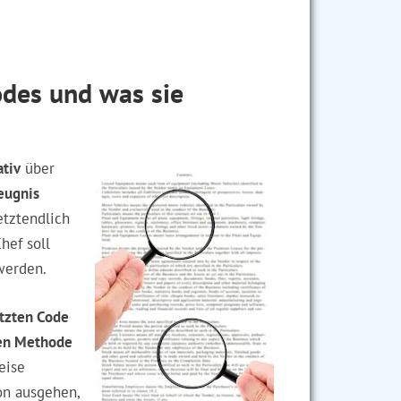
odes und was sie
ativ
über
eugnis
etztendlich
hef soll
erden.
tzten Code
en Methode
eise
on ausgehen,