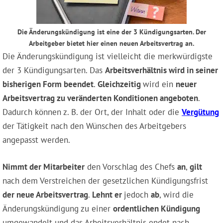
Die Änderungskündigung ist eine der 3 Kündigungsarten. Der
Arbeitgeber bietet hier einen neuen Arbeitsvertrag an.
Die Änderungskündigung ist vielleicht die merkwürdigste
der 3 Kündigungsarten. Das
Arbeitsverhältnis wird in seiner
bisherigen Form beendet
.
Gleichzeitig
wird ein
neuer
Arbeitsvertrag zu veränderten Konditionen angeboten
.
Dadurch können z. B. der Ort, der Inhalt oder die
Vergütung
der Tätigkeit nach den Wünschen des Arbeitgebers
angepasst werden.
Nimmt der Mitarbeiter
den Vorschlag des Chefs
an
,
gilt
nach dem Verstreichen der gesetzlichen Kündigungsfrist
der neue Arbeitsvertrag
.
Lehnt er
jedoch
ab
, wird die
Änderungskündigung zu einer
ordentlichen Kündigung
umgewandelt und das Arbeitsverhältnis endet nach