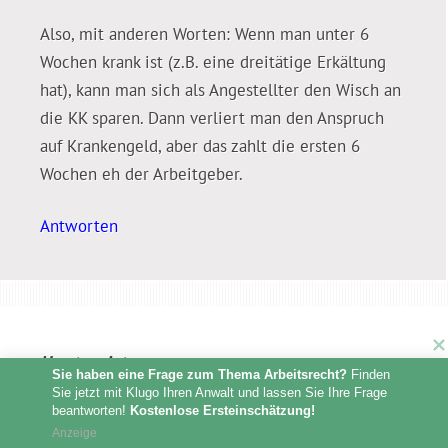
Also, mit anderen Worten: Wenn man unter 6
Wochen krank ist (z.B. eine dreitätige Erkältung
hat), kann man sich als Angestellter den Wisch an
die KK sparen. Dann verliert man den Anspruch
auf Krankengeld, aber das zahlt die ersten 6
Wochen eh der Arbeitgeber.
Antworten
Horst
meint
Sie haben eine Frage zum Thema Arbeitsrecht?
 Finden 
Sie jetzt mit Klugo Ihren Anwalt und lassen Sie Ihre Frage 
11. November 2019 at 19:56
beantworten! 
Kostenlose Ersteinschätzung!
Anzeige