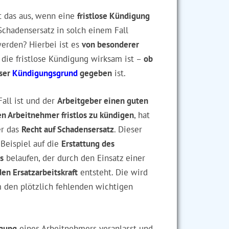
t das aus, wenn eine
fristlose Kündigung
Schadensersatz in solch einem Fall
erden? Hierbei ist es
von besonderer
b die fristlose Kündigung wirksam ist –
ob
oser
Kündigungsgrund
gegeben
ist.
Fall ist und der
Arbeitgeber einen guten
en Arbeitnehmer fristlos zu kündigen
, hat
er das
Recht auf Schadensersatz
. Dieser
Beispiel auf die
Erstattung des
s
belaufen, der durch den Einsatz einer
n Ersatzarbeitskraft
entsteht. Die wird
m den plötzlich fehlenden wichtigen
igung
eines Arbeitnehmers veranlasst und