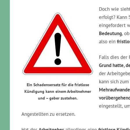
Doch wie sieh
erfolgt? Kann 
eingefordert w
Bedeutung
, o
also ein
fristl
Falls dies der 
Grund hatte, d
der Arbeitgeb
kann sich zum 
Ein Schadensersatz für die fristlose
Mehraufwande
Kündigung kann einem Arbeitnehmer
vorübergehende
und – geber zustehen.
eingestellt, u
Angestellten zu ersetzen.
Hat der
Arbeitgeber
allerdings eine
fristlose Künd