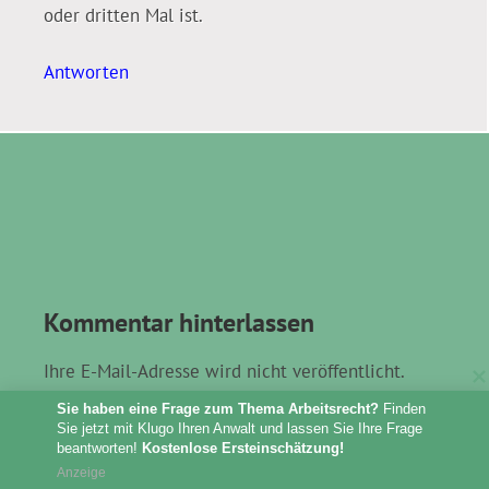
oder dritten Mal ist.
Antworten
Kommentar hinterlassen
Ihre E-Mail-Adresse wird nicht veröffentlicht.
Erforderliche Felder sind mit * gekennzeichnet.
Sie haben eine Frage zum Thema Arbeitsrecht?
 Finden 
Bitte beachten Sie außerdem folgende
Sie jetzt mit Klugo Ihren Anwalt und lassen Sie Ihre Frage 
Hinweise
.
beantworten! 
Kostenlose Ersteinschätzung!
Anzeige