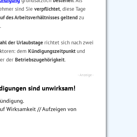
ündigung
grundsätzlich
bestehen
. Als
ehmer sind Sie
verpflichtet
, diese Tage
auf des Arbeitsverhältnisses geltend
zu
.
ahl der Urlaubstage
richtet sich nach zwei
aktoren: dem
Kündigungszeitpunkt
und
uer der
Betriebszugehörigkeit
.
digungen sind unwirksam!
Kündigung.
auf Wirksamkeit // Aufzeigen von