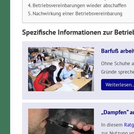
Betriebsvereinbarungen wieder abschaffen
Nachwirkung einer Betriebsvereinbarung
Spezifische Informationen zur Betri
Barfuß arbei
Ohne Schuhe am
Gründe sprech
Weiterlesen..
„Dampfen“ am
In diesem
Ratg
zur Nutzung vo