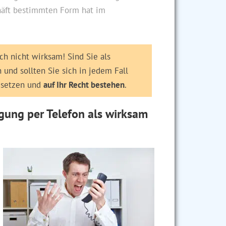
chäft bestimmten Form hat im
h nicht wirksam! Sind Sie als
und sollten Sie sich in jedem Fall
r setzen und
auf Ihr Recht bestehen
.
igung per Telefon als wirksam