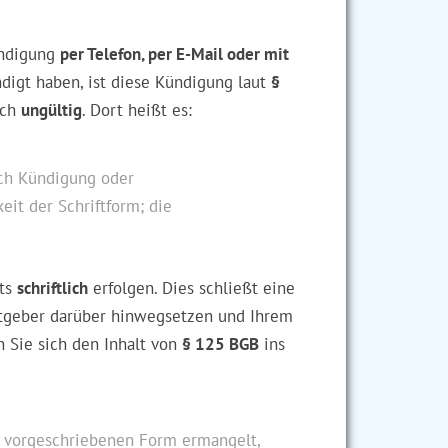
ündigung
per Telefon, per E-Mail oder mit
digt haben, ist diese Kündigung laut
§
sch
ungültig
. Dort heißt es:
rch Kündigung oder
it der Schriftform; die
ets
schriftlich
erfolgen. Dies schließt eine
itgeber darüber hinwegsetzen und Ihrem
en Sie sich den Inhalt von
§ 125 BGB
ins
z vorgeschriebenen Form ermangelt,