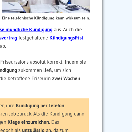
Eine telefonische Kündigung kann wirksam sein.
lose mündliche Kündigung
aus. Auch die
svertrag
festgehaltene
Kündigungsfrist
ab.
Friseursalons absolut korrekt, indem sie
ündigung
zukommen ließ, um sich
die betroffene Friseurin
zwei Wochen
er, ihre
Kündigung per Telefon
ren Job zurück. Als die Kündigung dann
egen
Klage einzureichen
. Das
jedoch als
unzulässig
an, da zum