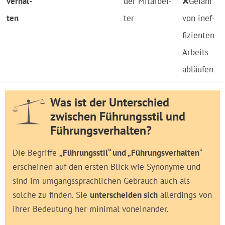
ver­hal­
der Mit­ar­bei­
❌Ge­fahr
ten
ter
von in­ef­
fi­zien­ten
Ar­beits­
ab­läu­fen
Was ist der Unterschied
zwischen Führungsstil und
Führungsverhalten?
Die Begriffe
„Führungsstil“ und „Führungsverhalten
“
erscheinen auf den ersten Blick wie Synonyme und
sind im umgangssprachlichen Gebrauch auch als
solche zu finden. Sie
unterscheiden sich
allerdings von
ihrer Bedeutung her minimal voneinander.