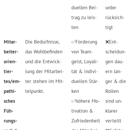
du­el­len Bei­
un­be­
trag zu leis­
rück­sich­
ten
tigt
Mit­ar­
Die Be­dürf­nis­se,
✅För­de­rung
❌Ent­
bei­ter­
das Wohl­be­fin­den
von Team­
schei­dun­
o­rien­
und die Ent­wick­
geist, Loy­a­li­
gen dau­
tier­
lung der Mit­ar­bei­
tät & in­di­vi­
ern län­
tes/em­
ter ste­hen im Mit­
du­el­len Stär­
ger & die
pa­thi­
tel­punkt.
ken
Rol­len
sches
✅hö­he­re Mo­
sind un­
Füh­
ti­va­tion &
kla­rer
rungs­
Zu­frie­den­heit
ver­teilt