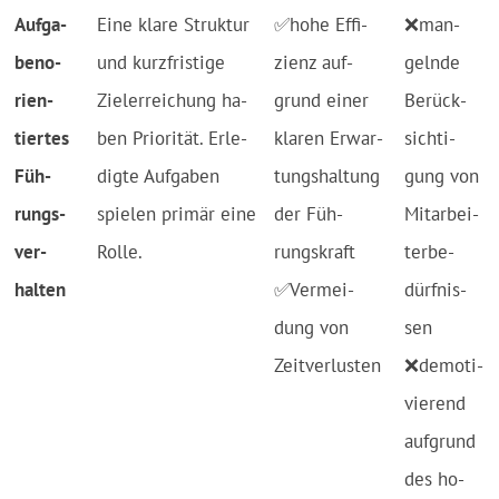
Auf­ga­
Ei­ne kla­re Struk­tur
✅ho­he Ef­fi­
❌man­
ben­o­
und kurz­fris­ti­ge
zienz auf­
geln­de
rien­
Ziel­er­rei­chung ha­
grund ei­ner
Be­rück­
tier­tes
ben Prio­ri­tät. Erle­
kla­ren Er­war­
sich­ti­
Füh­
digte Auf­gaben
tungs­hal­tung
gung von
rungs­
spielen primär eine
der Füh­
Mit­ar­bei­
ver­
Rolle.
rungs­kraft
ter­be­
halten
✅Ver­mei­
dürf­nis­
dung von
sen
Zeit­ver­lus­ten
❌de­mo­ti­
vie­rend
auf­grund
des ho­