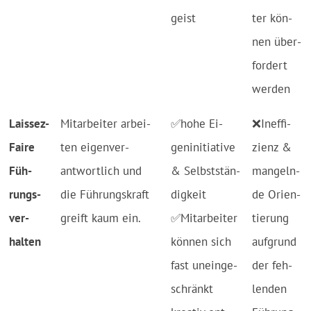
geist
ter kön­
nen über­
for­dert
wer­den
Lais­sez-
Mit­ar­bei­ter ar­bei­
✅ho­he Ei­
❌In­ef­fi­
Faire
ten ei­gen­ver­
gen­ini­tia­tive
zienz &
Füh­
antwort­lich und
& Selbst­stän­
man­geln­
rungs­
die Füh­rungs­kraft
dig­keit
de O­rien­
ver­
greift kaum ein.
✅Mit­ar­bei­ter
tie­rung
halten
kön­nen sich
auf­grund
fast un­ein­ge­
der feh­
schränkt
len­den