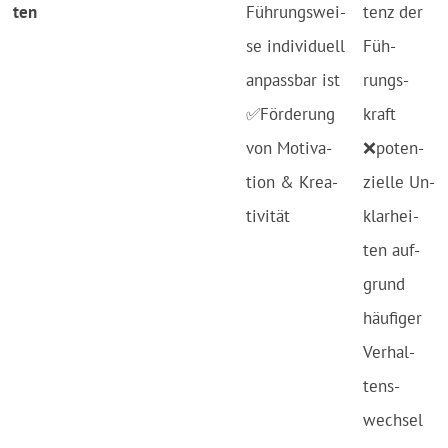
ten
Füh­rungs­wei­
tenz der
se in­di­vi­du­ell
Füh­
an­pass­bar ist
rungs­
✅För­de­rung
kraft
von Mo­ti­va­
❌po­ten­
tion & Krea­
ziel­le Un­
ti­vi­tät
klar­hei­
ten auf­
grund
häu­fi­ger
Ver­hal­
tens­
wech­sel