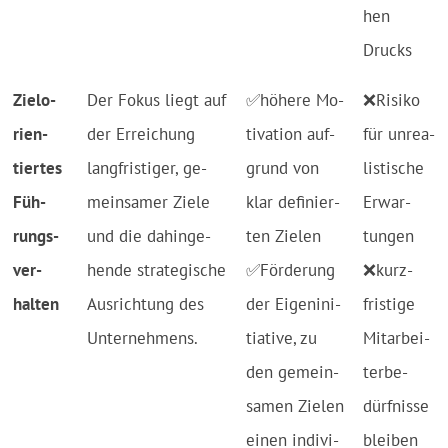
hen
Drucks
Ziel­o­
Der Fo­kus liegt auf
✅hö­he­re Mo­
❌Ri­si­ko
rien­
der Er­rei­chung
ti­va­tion auf­
für un­rea­
tier­tes
lang­fris­ti­ger, ge­
grund von
lis­ti­sche
Füh­
mein­sa­mer Zie­le
klar de­fi­nier­
Er­war­
rungs­
und die da­hin­ge­
ten Zie­len
tun­gen
ver­
hen­de stra­te­gi­sche
✅För­de­rung
❌kurz­
halten
Aus­rich­tung des
der Ei­gen­ini­
fris­ti­ge
Un­ter­neh­mens.
tia­ti­ve, zu
Mit­ar­bei­
den ge­mein­
ter­be­
sa­men Zie­len
dürf­nis­se
ei­nen in­di­vi­
blei­ben