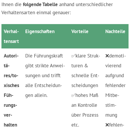
Ihnen die
folgende Tabelle
anhand unterschiedlicher
Verhaltensarten einmal genauer:
Ver­hal­
Ei­gen­schaf­ten
Vor­tei­le
Nach­tei­le
tens­art
Au­to­ri­
Die Füh­rungs­kraft
✅kla­re Struk­
❌de­mo­ti­
tä­
gibt strik­te An­wei­
tu­ren &
vie­rend
res­/to­
sun­gen und trifft
schnel­le Ent­
auf­grund
xi­sches
al­le Ent­schei­dun­
schei­dun­gen
feh­len­der
Füh­
gen al­lein.
✅ho­hes Maß
Mit­be­
rungs­
an Kon­trol­le
stim­
ver­
über Pro­zess
mung
halten
etc.
❌feh­len­