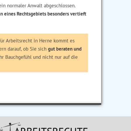
ein normaler Anwalt abgeschlossen.
n eines Rechtsgebiets besonders vertieft
für Arbeitsrecht in Herne kommt es
ern darauf, ob Sie sich
gut beraten und
Ihr Bauchgefühl und nicht nur auf die
✖ Anzeige