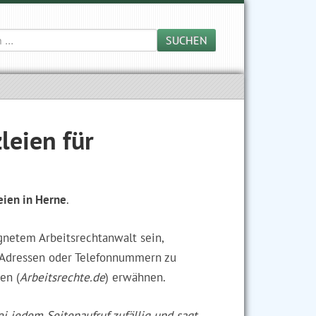
SUCHEN
leien für
eien in Herne
.
gnetem Arbeitsrechtanwalt sein,
n Adressen oder Telefonnummern zu
en (
Arbeitsrechte.de
) erwähnen.
ei jedem Seitenaufruf zufällig und sagt