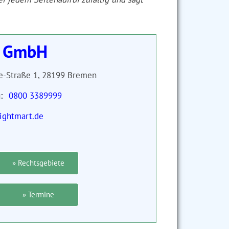
s GmbH
ke-Straße 1, 28199 Bremen
g
0800 3389999
ightmart.de
» Rechtsgebiete
» Termine