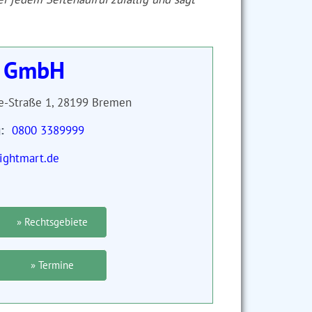
s GmbH
ke-Straße 1, 28199 Bremen
g
0800 3389999
ightmart.de
» Rechtsgebiete
» Termine