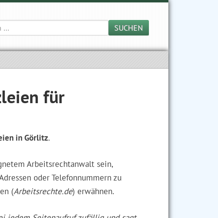
SUCHEN
leien für
ien in Görlitz
.
gnetem Arbeitsrechtanwalt sein,
n Adressen oder Telefonnummern zu
en (
Arbeitsrechte.de
) erwähnen.
ei jedem Seitenaufruf zufällig und sagt