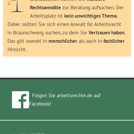
Rechtsanwälte
zur Beratung aufsuchen. Der
Arbeitsplatz ist
kein unwichtiges Thema
.
Daher sollten Sie sich einen Anwalt für Arbeitsrecht
in Braunschweig suchen, zu dem Sie
Vertrauen haben
.
Das gilt sowohl in
menschlicher
als auch in
fachlicher
Hinsicht.
Folgen Sie arbeitsrechte.de auf
Facebook!